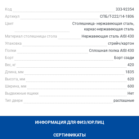
Код
333-92354
Артикул
СПБ/Т-222/14-1806
Цвет
Столешница- нержавеющая сталь,
каркас-нержавеющая сталь
Материал столешницы стола
Нержавеющая сталь AISI 430
Упаковка
стрейч/картон
Полки
Сплошная полка AISI 430
Борт
Борт сзади
Вес, кг
420
Длина, мм
1835
Высота, мм
620
Ширина, мм
600
Выдвижные ящики
Нет
Тип двери
распашные
ИНФОРМАЦИЯ ДЛЯ ФИЗ/ЮР.ЛИЦ
СЕРТИФИКАТЫ