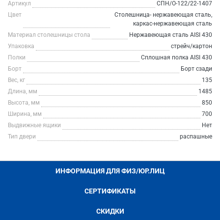
Артикул
СПН/О-122/22-1407
Цвет
Столешница- нержавеющая сталь,
каркас-нержавеющая сталь
Материал столешницы стола
Нержавеющая сталь AISI 430
Упаковка
стрейч/картон
Полки
Сплошная полка AISI 430
Борт
Борт сзади
Вес, кг
135
Длина, мм
1485
Высота, мм
850
Ширина, мм
700
Выдвижные ящики
Нет
Тип двери
распашные
ИНФОРМАЦИЯ ДЛЯ ФИЗ/ЮР.ЛИЦ
СЕРТИФИКАТЫ
СКИДКИ