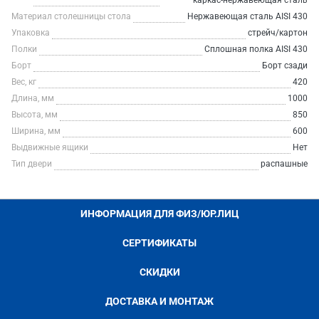
каркас-нержавеющая сталь
Материал столешницы стола
Нержавеющая сталь AISI 430
Упаковка
стрейч/картон
Полки
Сплошная полка AISI 430
Борт
Борт сзади
Вес, кг
420
Длина, мм
1000
Высота, мм
850
Ширина, мм
600
Выдвижные ящики
Нет
Тип двери
распашные
ИНФОРМАЦИЯ ДЛЯ ФИЗ/ЮР.ЛИЦ
СЕРТИФИКАТЫ
СКИДКИ
ДОСТАВКА И МОНТАЖ