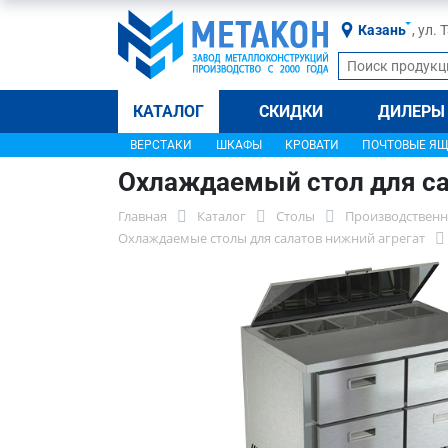
Казань
, ул.
КАТАЛОГ
СКИДКИ
ДИЛЕРЫ
ВЕРСТАКИ
ШКАФЫ
КРОВАТИ
ПОЧТОВЫЕ Я
Охлаждаемый стол для са
Главная
Каталог
Столы
Производственн
Охлаждаемые столы для салатов нижний агрегат