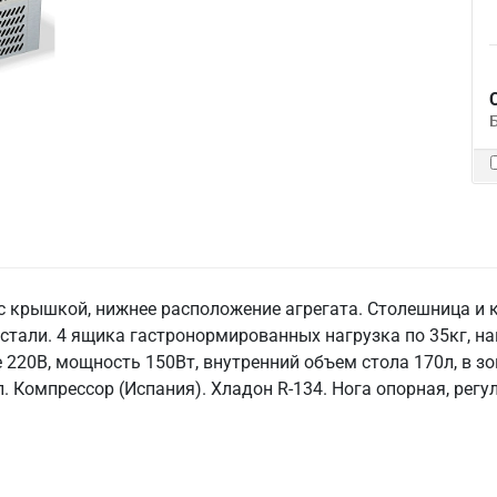
с крышкой, нижнее расположение агрегата. Столешница и 
 стали. 4 ящика гастронормированных нагрузка по 35кг, 
 220В, мощность 150Вт, внутренний объем стола 170л, в з
. Компрессор (Испания). Хладон R-134. Нога опорная, рег