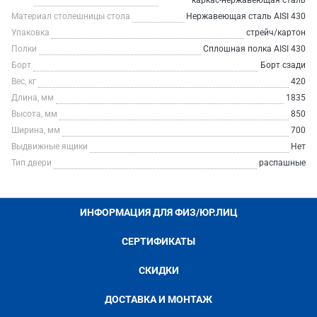
каркас-нержавеющая сталь
Материал столешницы стола
Нержавеющая сталь AISI 430
Упаковка
стрейч/картон
Полки
Сплошная полка AISI 430
Борт
Борт сзади
Вес, кг
420
Длина, мм
1835
Высота, мм
850
Ширина, мм
700
Выдвижные ящики
Нет
Тип двери
распашные
ИНФОРМАЦИЯ ДЛЯ ФИЗ/ЮР.ЛИЦ
СЕРТИФИКАТЫ
СКИДКИ
ДОСТАВКА И МОНТАЖ