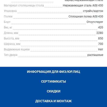
каркас-нержавеющая сталь
Материал столешницы стола
Нержавеющая сталь AISI 430
Упаковка
стрейч/картон
Полки
Сплошная полка AISI 430
Борт
Отсутствует
Вес, кг
420
Длина, мм
2280
Высота, мм
850
Ширина, мм
700
Выдвижные ящики
Нет
Тип двери
распашные
ИНФОРМАЦИЯ ДЛЯ ФИЗ/ЮР.ЛИЦ
СЕРТИФИКАТЫ
СКИДКИ
ДОСТАВКА И МОНТАЖ