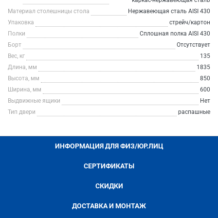
каркас-нержавеющая сталь
Материал столешницы стола
Нержавеющая сталь AISI 430
Упаковка
стрейч/картон
Полки
Сплошная полка AISI 430
Борт
Отсутствует
Вес, кг
135
Длина, мм
1835
Высота, мм
850
Ширина, мм
600
Выдвижные ящики
Нет
Тип двери
распашные
ИНФОРМАЦИЯ ДЛЯ ФИЗ/ЮР.ЛИЦ
СЕРТИФИКАТЫ
СКИДКИ
ДОСТАВКА И МОНТАЖ