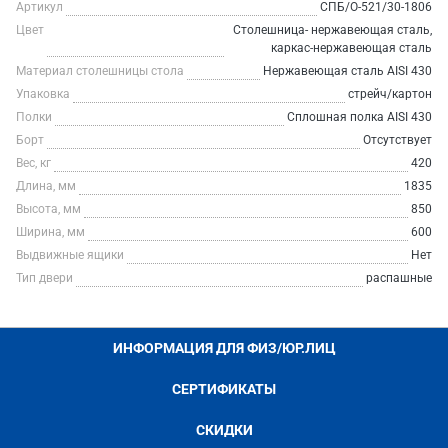
Артикул
СПБ/О-521/30-1806
Цвет
Столешница- нержавеющая сталь,
каркас-нержавеющая сталь
Материал столешницы стола
Нержавеющая сталь AISI 430
Упаковка
стрейч/картон
Полки
Сплошная полка AISI 430
Борт
Отсутствует
Вес, кг
420
Длина, мм
1835
Высота, мм
850
Ширина, мм
600
Выдвижные ящики
Нет
Тип двери
распашные
ИНФОРМАЦИЯ ДЛЯ ФИЗ/ЮР.ЛИЦ
СЕРТИФИКАТЫ
СКИДКИ