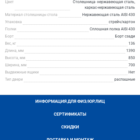
Цвет
Столешница- нержавеющая сталь,
каркас-нержавеющая сталь
Материал столешницы стола
Нержавеющая сталь AISI 430
Упаковка
стрейч/картон
Полки
Сплошная полка AISI 430
Борт
Борт сзади
Вес, кг
136
Длина, мм
1390
Высота, мм
850
Ширина, мм
700
Выдвижные ящики
Нет
Тип двери
распашные
ИНФОРМАЦИЯ ДЛЯ ФИЗ/ЮР.ЛИЦ
СЕРТИФИКАТЫ
СКИДКИ
ДОСТАВКА И МОНТАЖ