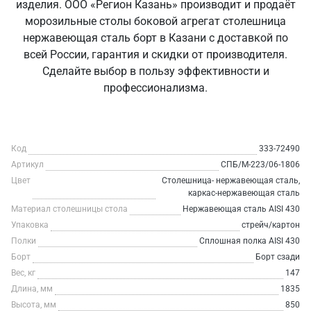
изделия. ООО «Регион Казань» производит и продаёт
морозильные столы боковой агрегат столешница
нержавеющая сталь борт в Казани с доставкой по
всей России, гарантия и скидки от производителя.
Сделайте выбор в пользу эффективности и
профессионализма.
Код
333-72490
Артикул
СПБ/М-223/06-1806
Цвет
Столешница- нержавеющая сталь,
каркас-нержавеющая сталь
Материал столешницы стола
Нержавеющая сталь AISI 430
Упаковка
стрейч/картон
Полки
Сплошная полка AISI 430
Борт
Борт сзади
Вес, кг
147
Длина, мм
1835
Высота, мм
850