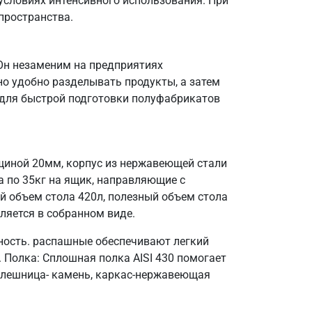
 условиях интенсивного использования. При
 пространства.
 Он незаменим на предприятиях
но удобно разделывать продукты, а затем
е для быстрой подготовки полуфабрикатов
щиной 20мм, корпус из нержавеющей стали
а по 35кг на ящик, направляющие с
ий объем стола 420л, полезный объем стола
вляется в собранном виде.
ность. распашные обеспечивают легкий
. Полка: Сплошная полка AISI 430 помогает
толешница- камень, каркас-нержавеющая