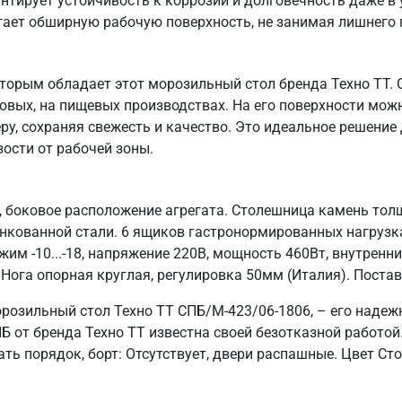
нтирует устойчивость к коррозии и долговечность даже в
гает обширную рабочую поверхность, не занимая лишнего
оторым обладает этот морозильный стол бренда Техно ТТ.
ловых, на пищевых производствах. На его поверхности мож
ру, сохраняя свежесть и качество. Это идеальное решени
зости от рабочей зоны.
 боковое расположение агрегата. Столешница камень тол
цинкованной стали. 6 ящиков гастронормированных нагрузк
им -10...-18, напряжение 220В, мощность 460Вт, внутренн
 Нога опорная круглая, регулировка 50мм (Италия). Поста
розильный стол Техно ТТ СПБ/М-423/06-1806, – его надеж
Б от бренда Техно ТТ известна своей безотказной работой
ть порядок, борт: Отсутствует, двери распашные. Цвет С