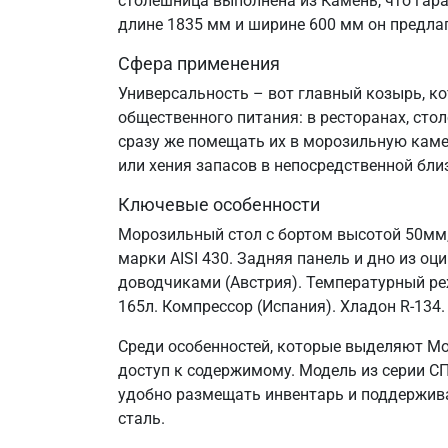
столешница выполнена из Камень, что гара
длине 1835 мм и ширине 600 мм он предла
Сфера применения
Универсальность – вот главный козырь, к
общественного питания: в ресторанах, сто
сразу же помещать их в морозильную каме
или хения запасов в непосредственной бли
Ключевые особенности
Морозильный стол с бортом высотой 50мм,
марки AISI 430. Задняя панель и дно из о
доводчиками (Австрия). Температурный реж
165л. Компрессор (Испания). Хладон R-134.
Среди особенностей, которые выделяют Мо
доступ к содержимому. Модель из серии СП
удобно размещать инвентарь и поддержива
сталь.