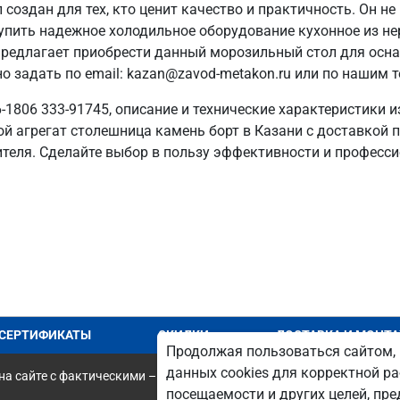
оздан для тех, кто ценит качество и практичность. Он не
 купить надежное холодильное оборудование кухонное из 
 предлагает приобрести данный морозильный стол для ос
 задать по email: kazan@zavod-metakon.ru или по нашим 
1806 333-91745, описание и технические характеристики и
 агрегат столешница камень борт в Казани с доставкой по
теля. Сделайте выбор в пользу эффективности и професс
СЕРТИФИКАТЫ
СКИДКИ
ДОСТАВКА И МОНТ
Продолжая пользоваться сайтом, 
данных cookies для корректной ра
а сайте с фактическими – является опечаткой.
посещаемости и других целей, п