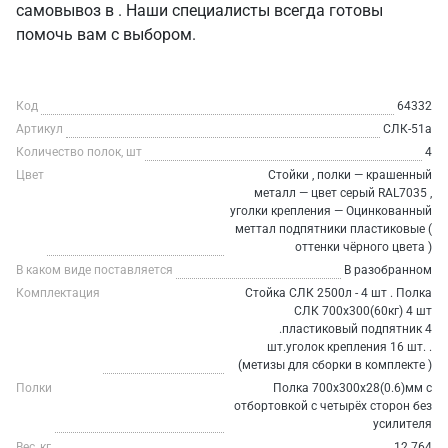
самовывоз в . Наши специалисты всегда готовы
помочь вам с выбором.
Код
64332
Артикул
СЛК-51a
Количество полок, шт
4
Цвет
Стойки , полки — крашенный
металл — цвет серый RAL7035 ,
уголки крепления — Оцинкованный
меттал подпятники пластиковые (
оттенки чёрного цвета )
В каком виде поставляется
В разобранном
Комплектация
Стойка СЛК 2500л - 4 шт . Полка
СЛК 700х300(60кг) 4 шт
.пластиковый подпятник 4
шт.уголок крепления 16 шт. .
(метизы для сборки в комплекте )
Полки
Полка 700х300х28(0.6)мм с
отбортовкой с четырёх сторон без
усилителя
Вес, кг
12.764