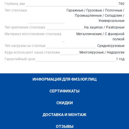
Глубина, мм
760
Тип стеллажа
Гаражные / Грузовые / Полочные /
Промышленные / Складские /
Универсальные
Тип крепления стеллажа
На зацепах / Разборные
Материал изготовления стеллажа
Металлические / С фанерной
полкой
Тип нагрузки на стеллаж
Среднегрузовые
Куда используют наши стеллажи
Многоярусные / Недорогие
Гарантийный срок
1 год
ИНФОРМАЦИЯ ДЛЯ ФИЗ/ЮР.ЛИЦ
СЕРТИФИКАТЫ
СКИДКИ
ДОСТАВКА И МОНТАЖ
ОТЗЫВЫ