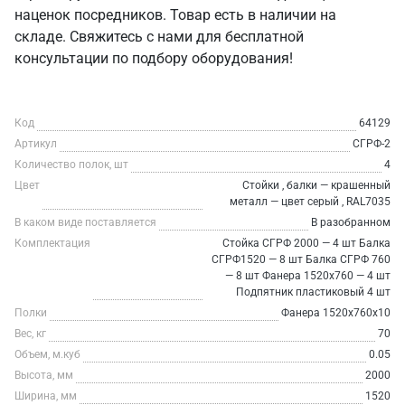
наценок посредников. Товар есть в наличии на
складе. Свяжитесь с нами для бесплатной
консультации по подбору оборудования!
Код
64129
Артикул
СГРФ-2
Количество полок, шт
4
Цвет
Стойки , балки — крашенный
металл — цвет серый , RAL7035
В каком виде поставляется
В разобранном
Комплектация
Стойка СГРФ 2000 — 4 шт Балка
СГРФ1520 — 8 шт Балка СГРФ 760
— 8 шт Фанера 1520х760 — 4 шт
Подпятник пластиковый 4 шт
Полки
Фанера 1520х760х10
Вес, кг
70
Объем, м.куб
0.05
Высота, мм
2000
Ширина, мм
1520