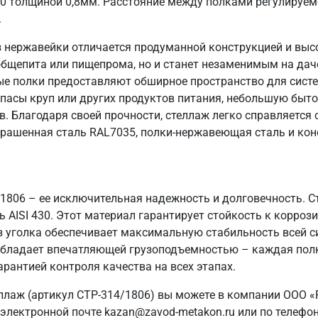
30 толщиной 0,8мм. Расстояние между полками регулируем
.
 нержавейки отличается продуманной конструкцией и выс
общепита или пищепрома, но и станет незаменимым на даче
ые полки предоставляют обширное пространство для систе
пасы круп или других продуктов питания, небольшую быто
в. Благодаря своей прочности, стеллаж легко справляется
крашенная сталь RAL7035, полки-нержавеющая сталь и кон
/1806 – ее исключительная надежность и долговечность. 
AISI 430. Этот материал гарантирует стойкость к коррози
з уголка обеспечивает максимальную стабильность всей 
ж обладает впечатляющей грузоподъемностью – каждая полк
арантией контроля качества на всех этапах.
ллаж (артикул СТР-314/1806) вы можете в компании ООО «
электронной почте kazan@zavod-metakon.ru или по телефо