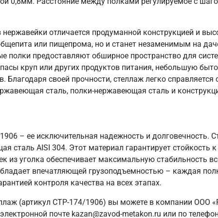
ой 0,8мм. Расстояние между полками регулируемое с шаг
 нержавейки отличается продуманной конструкцией и выс
общепита или пищепрома, но и станет незаменимым на даче
ые полки предоставляют обширное пространство для систе
пасы круп или других продуктов питания, небольшую быто
в. Благодаря своей прочности, стеллаж легко справляется
ержавеющая сталь, полки-нержавеющая сталь и конструкци
/1906 – ее исключительная надежность и долговечность. 
ая сталь AISI 304. Этот материал гарантирует стойкость к
ек из уголка обеспечивает максимальную стабильность вс
ж обладает впечатляющей грузоподъемностью – каждая полк
арантией контроля качества на всех этапах.
ллаж (артикул СТР-174/1906) вы можете в компании ООО «
электронной почте kazan@zavod-metakon.ru или по телефо