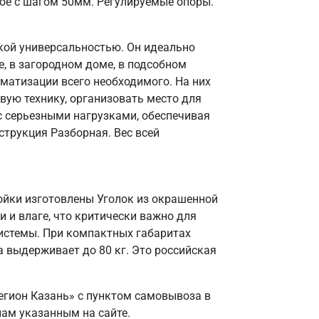
ое с шагом 50мм. Регулируемые опоры.
кой универсальностью. Он идеально
, в загородном доме, в подсобном
матизации всего необходимого. На них
вую технику, организовать место для
 с серьезными нагрузками, обеспечивая
струкция Разборная. Вес всей
ойки изготовлены Уголок из окрашенной
и и влаге, что критически важно для
системы. При компактных габаритах
 выдерживает до 80 кг. Это российская
егион Казань» с пунктом самовывоза в
нам указанным на сайте.