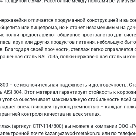
04 толщиной 0,8мм. Расстояние между полками регулируем
.
нержавейки отличается продуманной конструкцией и высо
общепита или пищепрома, но и станет незаменимым на даче
ые полки предоставляют обширное пространство для систе
пасы круп или других продуктов питания, небольшую быто
в. Благодаря своей прочности, стеллаж легко справляется
крашенная сталь RAL7035, полки-нержавеющая сталь и кон
/800 – ее исключительная надежность и долговечность. Ст
AISI 304. Этот материал гарантирует стойкость к коррози
з уголка обеспечивает максимальную стабильность всей 
 обладает впечатляющей грузоподъемностью – каждая полка
арантией контроля качества на всех этапах.
ллаж (артикул СТР-114/800) вы можете в компании ООО «Р
электронной почте kazan@zavod-metakon.ru или по телефо