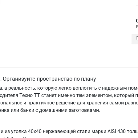
 Организуйте пространство по плану
та, а реальность, которую легко воплотить с надежным по
одителя Техно ТТ станет именно тем элементом, который 
ональное и практичное решение для хранения самой разно
хника или банки с домашними заготовками.
ки из уголка 40х40 нержавеющей стали марки AISI 430 тол