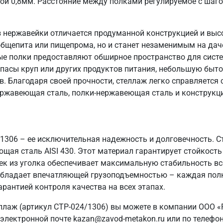
ой 0,8мм. Расстояние между полками регулируемое с шаг
 нержавейки отличается продуманной конструкцией и выс
общепита или пищепрома, но и станет незаменимым на даче
ые полки предоставляют обширное пространство для систе
пасы круп или других продуктов питания, небольшую быто
в. Благодаря своей прочности, стеллаж легко справляется
ержавеющая сталь, полки-нержавеющая сталь и конструкци
/1306 – ее исключительная надежность и долговечность. 
ющая сталь AISI 430. Этот материал гарантирует стойкость
ек из уголка обеспечивает максимальную стабильность вс
ж обладает впечатляющей грузоподъемностью – каждая полк
арантией контроля качества на всех этапах.
ллаж (артикул СТР-024/1306) вы можете в компании ООО «
электронной почте kazan@zavod-metakon.ru или по телефо