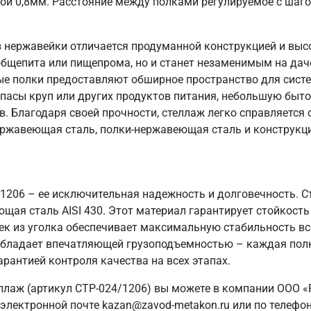
ой 0,8мм. Расстояние между полками регулируемое с шаг
 нержавейки отличается продуманной конструкцией и выс
общепита или пищепрома, но и станет незаменимым на даче
ые полки предоставляют обширное пространство для систе
пасы круп или других продуктов питания, небольшую быто
в. Благодаря своей прочности, стеллаж легко справляется
ержавеющая сталь, полки-нержавеющая сталь и конструкци
/1206 – ее исключительная надежность и долговечность. 
ющая сталь AISI 430. Этот материал гарантирует стойкость
ек из уголка обеспечивает максимальную стабильность вс
ж обладает впечатляющей грузоподъемностью – каждая полк
арантией контроля качества на всех этапах.
ллаж (артикул СТР-024/1206) вы можете в компании ООО «
электронной почте kazan@zavod-metakon.ru или по телефо