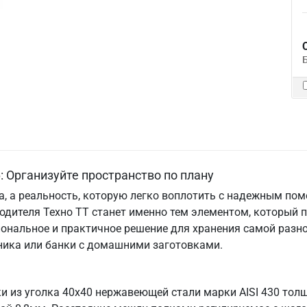
 Организуйте пространство по плану
та, а реальность, которую легко воплотить с надежным по
одителя Техно ТТ станет именно тем элементом, который 
ональное и практичное решение для хранения самой разно
хника или банки с домашними заготовками.
ки из уголка 40х40 нержавеющей стали марки AISI 430 тол