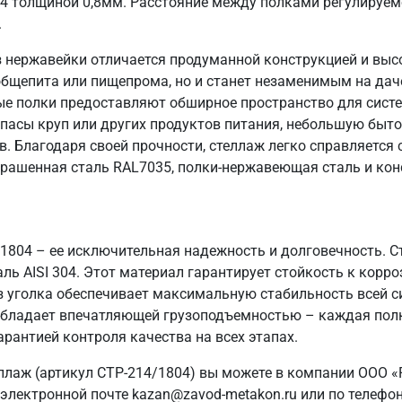
04 толщиной 0,8мм. Расстояние между полками регулируем
.
 нержавейки отличается продуманной конструкцией и выс
общепита или пищепрома, но и станет незаменимым на даче
ые полки предоставляют обширное пространство для систе
пасы круп или других продуктов питания, небольшую быто
в. Благодаря своей прочности, стеллаж легко справляется
крашенная сталь RAL7035, полки-нержавеющая сталь и кон
/1804 – ее исключительная надежность и долговечность. 
ь AISI 304. Этот материал гарантирует стойкость к корро
з уголка обеспечивает максимальную стабильность всей 
ж обладает впечатляющей грузоподъемностью – каждая полк
арантией контроля качества на всех этапах.
ллаж (артикул СТР-214/1804) вы можете в компании ООО «
электронной почте kazan@zavod-metakon.ru или по телефо