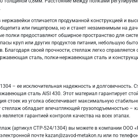
30 толщиной 0,8мм. Расстояние между полками регулируем
.
 нержавейки отличается продуманной конструкцией и выс
общепита или пищепрома, но и станет незаменимым на даче
ые полки предоставляют обширное пространство для систе
пасы круп или других продуктов питания, небольшую быто
в. Благодаря своей прочности, стеллаж легко справляется
ержавеющая сталь, полки-нержавеющая сталь и конструкци
/1304 – ее исключительная надежность и долговечность. 
ржавеющая сталь AISI 430. Этот материал гарантирует стой
ия стоек из уголка обеспечивает максимальную стабильн
 кг стеллаж обладает впечатляющей грузоподъемностью – к
 является гарантией контроля качества на всех этапах.
ллаж (артикул СТР-524/1304) вы можете в компании ООО «
электронной почте kazan@zavod-metakon.ru или по телефо