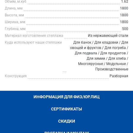
Объем, м.куб
1.62
Длина, мм
1800
Высота, мм
1800
Ширина, мм
1800
Глубина, мм
500
Материал изготовления стеллажа
Из нержавеющей стали
Куда используют наши стеллажи
Для банок / Для кладовки / Для
овощей и фруктов / Для погреба /
Для подвала / Для продуктов /
Для химии / Для хлеба /
Многоярусные / Модульные /
Производственные
Конструкция
Разборная
ИНФОРМАЦИЯ ДЛЯ ФИЗ/ЮР.ЛИЦ
СЕРТИФИКАТЫ
СКИДКИ