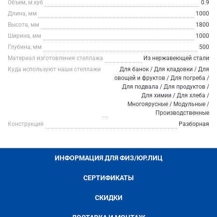
Объем, м.куб
0.9
Длина, мм
1000
Высота, мм
1800
Ширина, мм
1000
Глубина, мм
500
Материал изготовления стеллажа
Из нержавеющей стали
Куда используют наши стеллажи
Для банок / Для кладовки / Для
овощей и фруктов / Для погреба /
Для подвала / Для продуктов /
Для химии / Для хлеба /
Многоярусные / Модульные /
Производственные
Конструкция
Разборная
ИНФОРМАЦИЯ ДЛЯ ФИЗ/ЮР.ЛИЦ
СЕРТИФИКАТЫ
СКИДКИ