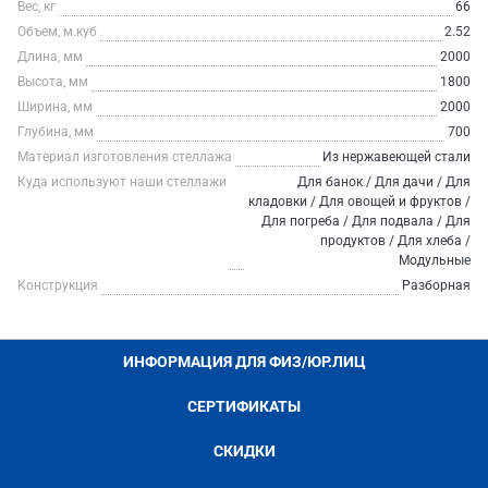
Вес, кг
66
Объем, м.куб
2.52
Длина, мм
2000
Высота, мм
1800
Ширина, мм
2000
Глубина, мм
700
Материал изготовления стеллажа
Из нержавеющей стали
Куда используют наши стеллажи
Для банок / Для дачи / Для
кладовки / Для овощей и фруктов /
Для погреба / Для подвала / Для
продуктов / Для хлеба /
Модульные
Конструкция
Разборная
ИНФОРМАЦИЯ ДЛЯ ФИЗ/ЮР.ЛИЦ
СЕРТИФИКАТЫ
СКИДКИ