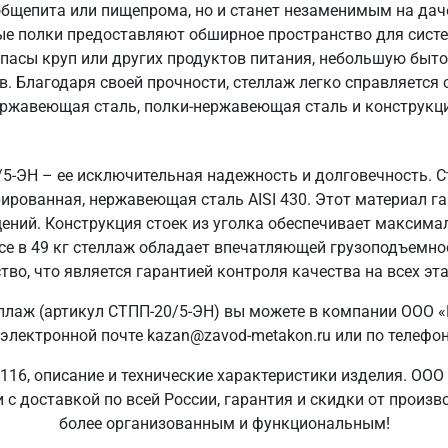
общепита или пищепрома, но и станет незаменимым на даче
ые полки предоставляют обширное пространство для систе
пасы круп или других продуктов питания, небольшую быто
в. Благодаря своей прочности, стеллаж легко справляется
ержавеющая сталь, полки-нержавеющая сталь и конструкция
5-ЭН – ее исключительная надежность и долговечность. С
ированная, нержавеющая сталь AISI 430. Этот материал гар
ений. Конструкция стоек из уголка обеспечивает максима
се в 49 кг стеллаж обладает впечатляющей грузоподъемн
тво, что является гарантией контроля качества на всех эта
ллаж (артикул СТПП-20/5-ЭН) вы можете в компании ООО «
электронной почте kazan@zavod-metakon.ru или по телефо
16, описание и технические характеристики изделия. ООО
 с доставкой по всей России, гарантия и скидки от произв
более организованным и функциональным!