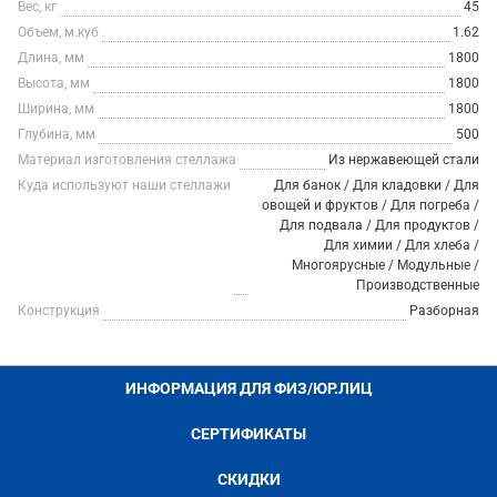
Вес, кг
45
Объем, м.куб
1.62
Длина, мм
1800
Высота, мм
1800
Ширина, мм
1800
Глубина, мм
500
Материал изготовления стеллажа
Из нержавеющей стали
Куда используют наши стеллажи
Для банок / Для кладовки / Для
овощей и фруктов / Для погреба /
Для подвала / Для продуктов /
Для химии / Для хлеба /
Многоярусные / Модульные /
Производственные
Конструкция
Разборная
ИНФОРМАЦИЯ ДЛЯ ФИЗ/ЮР.ЛИЦ
СЕРТИФИКАТЫ
СКИДКИ