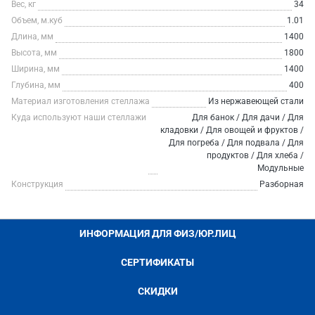
Вес, кг
34
Объем, м.куб
1.01
Длина, мм
1400
Высота, мм
1800
Ширина, мм
1400
Глубина, мм
400
Материал изготовления стеллажа
Из нержавеющей стали
Куда используют наши стеллажи
Для банок / Для дачи / Для
кладовки / Для овощей и фруктов /
Для погреба / Для подвала / Для
продуктов / Для хлеба /
Модульные
Конструкция
Разборная
ИНФОРМАЦИЯ ДЛЯ ФИЗ/ЮР.ЛИЦ
СЕРТИФИКАТЫ
СКИДКИ