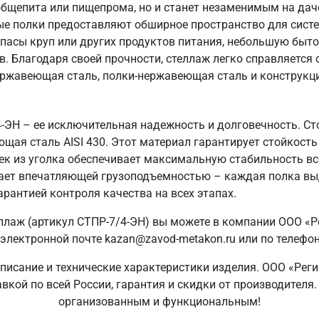
общепита или пищепрома, но и станет незаменимым на даче
ые полки предоставляют обширное пространство для систе
пасы круп или других продуктов питания, небольшую быто
в. Благодаря своей прочности, стеллаж легко справляется
ержавеющая сталь, полки-нержавеющая сталь и конструкция
4-ЭН – ее исключительная надежность и долговечность. С
ющая сталь AISI 430. Этот материал гарантирует стойкость
ек из уголка обеспечивает максимальную стабильность вс
адает впечатляющей грузоподъемностью – каждая полка вы
арантией контроля качества на всех этапах.
ллаж (артикул СТПР-7/4-ЭН) вы можете в компании ООО «Р
электронной почте kazan@zavod-metakon.ru или по телефо
писание и технические характеристики изделия. ООО «Рег
авкой по всей России, гарантия и скидки от производителя
организованным и функциональным!