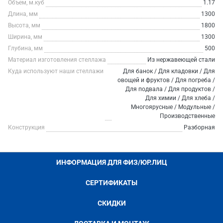
Объем, м.куб
1.17
Длина, мм
1300
Высота, мм
1800
Ширина, мм
1300
Глубина, мм
500
Материал изготовления стеллажа
Из нержавеющей стали
Куда используют наши стеллажи
Для банок / Для кладовки / Для
овощей и фруктов / Для погреба /
Для подвала / Для продуктов /
Для химии / Для хлеба /
Многоярусные / Модульные /
Производственные
Конструкция
Разборная
ИНФОРМАЦИЯ ДЛЯ ФИЗ/ЮР.ЛИЦ
СЕРТИФИКАТЫ
СКИДКИ