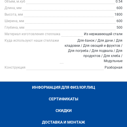
Объем, м.куб
0.54
Длина, мм
600
Высота, мм
1800
Ширина, мм
600
Глубина, мм
500
Материал изготовления стеллажа
Из нержавеющей стали
Куда используют наши стеллажи
Для банок / Для дачи / Для
кладовки / Для овощей и фруктов /
Для погреба / Для подвала / Для
продуктов / Для хлеба /
Модульные
Конструкция
Разборная
ИНФОРМАЦИЯ ДЛЯ ФИЗ/ЮР.ЛИЦ
СЕРТИФИКАТЫ
СКИДКИ
ДОСТАВКА И МОНТАЖ