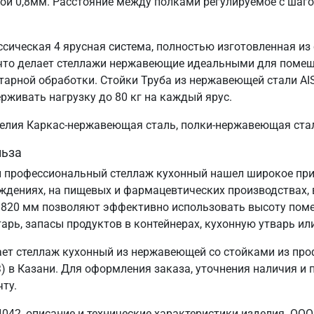
ой 0,8мм. Расстояние между полками регулируемое с шаг
ссическая 4 ярусная система, полностью изготовленная из
, что делает стеллажи нержавеющие идеальными для поме
тарной обработки. Стойки Труба из нержавеющей стали AI
ерживать нагрузку до 80 кг на каждый ярус.
зделия Каркас-нержавеющая сталь, полки-нержавеющая ста
льза
 профессиональный стеллаж кухонный нашел широкое прим
еждениях, на пищевых и фармацевтических производствах, 
1820 мм позволяют эффективно использовать высоту пом
арь, запасы продуктов в контейнерах, кухонную утварь ил
ет стеллаж кухонный из нержавеющей со стойками из про
в Казани. Для оформления заказа, уточнения наличия и по
ту.
042, описание и технические характеристики изделия. ООО