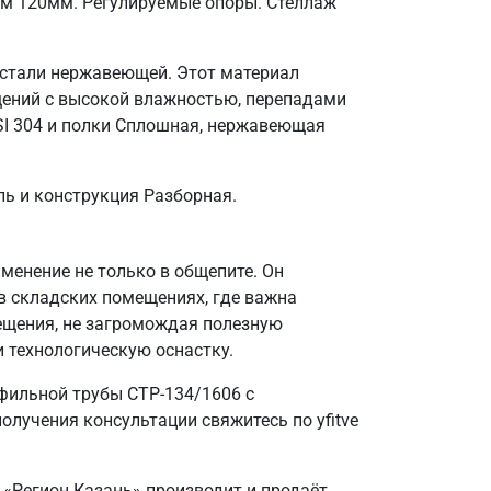
ом 120мм. Регулируемые опоры. Стеллаж
 стали нержавеющей. Этот материал
щений с высокой влажностью, перепадами
SI 304 и полки Сплошная, нержавеющая
ль и конструкция Разборная.
енение не только в общепите. Он
в складских помещениях, где важна
ещения, не загромождая полезную
и технологическую оснастку.
фильной трубы СТР-134/1606 с
лучения консультации свяжитесь по yfitve
 «Регион Казань» производит и продаёт