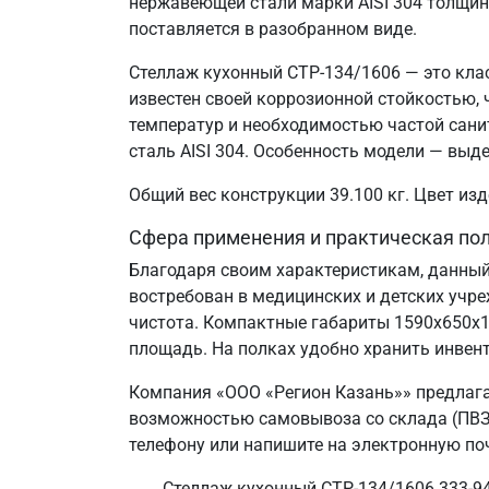
нержавеющей стали марки AISI 304 толщин
поставляется в разобранном виде.
Стеллаж кухонный СТР-134/1606 — это кла
известен своей коррозионной стойкостью
температур и необходимостью частой сани
сталь AISI 304. Особенность модели — выд
Общий вес конструкции 39.100 кг. Цвет и
Сфера применения и практическая по
Благодаря своим характеристикам, данный
востребован в медицинских и детских учр
чистота. Компактные габариты 1590х650х
площадь. На полках удобно хранить инвент
Компания «ООО «Регион Казань»» предлага
возможностью самовывоза со склада (ПВЗ) 
телефону или напишите на электронную поч
Стеллаж кухонный СТР-134/1606 333-94