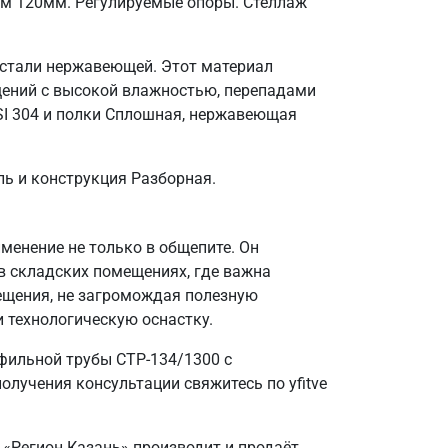
ом 120мм. Регулируемые опоры. Стеллаж
 стали нержавеющей. Этот материал
щений с высокой влажностью, перепадами
SI 304 и полки Сплошная, нержавеющая
ль и конструкция Разборная.
енение не только в общепите. Он
в складских помещениях, где важна
ещения, не загромождая полезную
и технологическую оснастку.
фильной трубы СТР-134/1300 с
лучения консультации свяжитесь по yfitve
 «Регион Казань» производит и продаёт