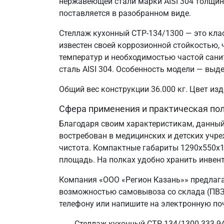
нержавеющей стали марки AISI 304 толщин
поставляется в разобранном виде.
Стеллаж кухонный СТР-134/1300 — это кла
известен своей коррозионной стойкостью
температур и необходимостью частой сани
сталь AISI 304. Особенность модели — выд
Общий вес конструкции 36.000 кг. Цвет и
Сфера применения и практическая по
Благодаря своим характеристикам, данный
востребован в медицинских и детских учр
чистота. Компактные габариты 1290х550х
площадь. На полках удобно хранить инвент
Компания «ООО «Регион Казань»» предлага
возможностью самовывоза со склада (ПВЗ) 
телефону или напишите на электронную поч
Стеллаж кухонный СТР-134/1300 333-94