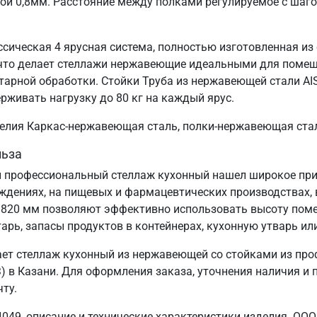
ой 0,8мм. Расстояние между полками регулируемое с шаг
ссическая 4 ярусная система, полностью изготовленная из
, что делает стеллажи нержавеющие идеальными для поме
тарной обработки. Стойки Труба из нержавеющей стали AI
ерживать нагрузку до 80 кг на каждый ярус.
зделия Каркас-нержавеющая сталь, полки-нержавеющая ста
льза
 профессиональный стеллаж кухонный нашел широкое прим
еждениях, на пищевых и фармацевтических производствах, 
1820 мм позволяют эффективно использовать высоту пом
арь, запасы продуктов в контейнерах, кухонную утварь ил
ет стеллаж кухонный из нержавеющей со стойками из про
в Казани. Для оформления заказа, уточнения наличия и по
ту.
049, описание и технические характеристики изделия. ООО