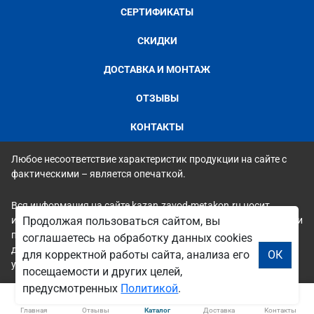
СЕРТИФИКАТЫ
СКИДКИ
ДОСТАВКА И МОНТАЖ
ОТЗЫВЫ
КОНТАКТЫ
Любое несоответствие характеристик продукции на сайте с
фактическими – является опечаткой.
Вся информация на сайте kazan.zavod-metakon.ru носит
исключительно ознакомительный и справочный характер и ни
Продолжая пользоваться сайтом, вы
при каких условиях не является публичной офертой. Всю
соглашаетесь на обработку данных cookies
дополнительную информацию можно узнать по телефонам
для корректной работы сайта, анализа его
ОК
указанным на сайте.
посещаемости и других целей,
предусмотренных
Политикой
.
Главная
Отзывы
Каталог
Доставка
Контакты