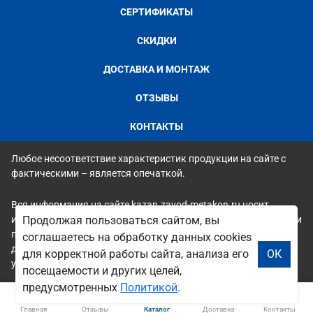
СЕРТИФИКАТЫ
СКИДКИ
ДОСТАВКА И МОНТАЖ
ОТЗЫВЫ
КОНТАКТЫ
Любое несоответствие характеристик продукции на сайте с
фактическими – является опечаткой.
Вся информация на сайте kazan.zavod-metakon.ru носит
исключительно ознакомительный и справочный характер и ни
Продолжая пользоваться сайтом, вы
при каких условиях не является публичной офертой. Всю
соглашаетесь на обработку данных cookies
дополнительную информацию можно узнать по телефонам
для корректной работы сайта, анализа его
ОК
указанным на сайте.
посещаемости и других целей,
предусмотренных
Политикой
.
Главная
Отзывы
Каталог
Доставка
Контакты