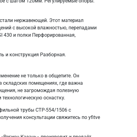
ое с шагом 120мм. Регулируемые опоры.
 стали нержавеющей. Этот материал
щений с высокой влажностью, перепадами
I 430 и полки Перфорированная,
ль и конструкция Разборная.
енение не только в общепите. Он
в складских помещениях, где важна
ещения, не загромождая полезную
и технологическую оснастку.
фильной трубы СТР-554/1506 с
лучения консультации свяжитесь по yfitve
 «Регион Казань» производит и продаёт