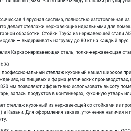
30 толщиной 0,8мм. Расстояние между полками регулируем
.
ссическая 4 ярусная система, полностью изготовленная из
, что делает стеллажи нержавеющие идеальными для поме
тарной обработки. Стойки Труба из нержавеющей стали AIS
модели — выдерживать нагрузку до 80 кг на каждый ярус.
зделия Каркас-нержавеющая сталь, полки-нержавеющая ста
льза
 профессиональный стеллаж кухонный нашел широкое прим
еждениях, на пищевых и фармацевтических производствах, 
1820 мм позволяют эффективно использовать высоту пом
арь, запасы продуктов в контейнерах, кухонную утварь ил
ет стеллаж кухонный из нержавеющей со стойками из про
в Казани. Для оформления заказа, уточнения наличия и по
ту.
538, описание и технические характеристики изделия. ООО