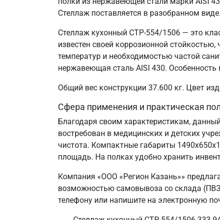
полки из нержавеющей стали марки AISI 4
Стеллаж поставляется в разобранном виде
Стеллаж кухонный СТР-554/1506 — это кла
известен своей коррозионной стойкостью
температур и необходимостью частой сани
нержавеющая сталь AISI 430. Особенность 
Общий вес конструкции 37.600 кг. Цвет и
Сфера применения и практическая по
Благодаря своим характеристикам, данный
востребован в медицинских и детских учр
чистота. Компактные габариты 1490х650х
площадь. На полках удобно хранить инвент
Компания «ООО «Регион Казань»» предлага
возможностью самовывоза со склада (ПВЗ) 
телефону или напишите на электронную поч
Стеллаж кухонный СТР-554/1506 333-94