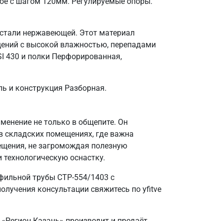
ое с шагом 120мм. Регулируемые опоры.
 стали нержавеющей. Этот материал
щений с высокой влажностью, перепадами
I 430 и полки Перфорированная,
ль и конструкция Разборная.
енение не только в общепите. Он
в складских помещениях, где важна
ещения, не загромождая полезную
и технологическую оснастку.
фильной трубы СТР-554/1403 с
лучения консультации свяжитесь по yfitve
 «Регион Казань» производит и продаёт