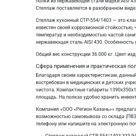
полки из нержавеющей стали марки AISI 4
Стеллаж поставляется в разобранном виде
Стеллаж кухонный СТР-554/1403 — это кла
известен своей коррозионной стойкостью
температур и необходимостью частой сани
нержавеющая сталь AISI 430. Особенность 
Общий вес конструкции 36.000 кг. Цвет и
Сфера применения и практическая по
Благодаря своим характеристикам, данный
востребован в медицинских и детских учр
чистота. Компактные габариты 1390х350х
площадь. На полках удобно хранить инвент
Компания «ООО «Регион Казань»» предлага
возможностью самовывоза со склада (ПВЗ) 
телефону или напишите на электронную поч
Стеллаж кухонный СТР-554/1403 333-94