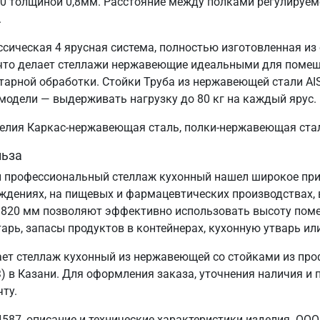
30 толщиной 0,8мм. Расстояние между полками регулируем
.
ссическая 4 ярусная система, полностью изготовленная из
, что делает стеллажи нержавеющие идеальными для поме
тарной обработки. Стойки Труба из нержавеющей стали AIS
модели — выдерживать нагрузку до 80 кг на каждый ярус.
зделия Каркас-нержавеющая сталь, полки-нержавеющая ста
льза
 профессиональный стеллаж кухонный нашел широкое прим
еждениях, на пищевых и фармацевтических производствах, 
1820 мм позволяют эффективно использовать высоту пом
арь, запасы продуктов в контейнерах, кухонную утварь ил
ет стеллаж кухонный из нержавеющей со стойками из про
в Казани. Для оформления заказа, уточнения наличия и по
ту.
587, описание и технические характеристики изделия. ООО