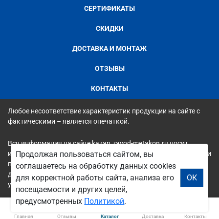
СЕРТИФИКАТЫ
СКИДКИ
ДОСТАВКА И МОНТАЖ
ОТЗЫВЫ
КОНТАКТЫ
Любое несоответствие характеристик продукции на сайте с
фактическими – является опечаткой.
Вся информация на сайте kazan.zavod-metakon.ru носит
исключительно ознакомительный и справочный характер и ни
Продолжая пользоваться сайтом, вы
при каких условиях не является публичной офертой. Всю
соглашаетесь на обработку данных cookies
дополнительную информацию можно узнать по телефонам
для корректной работы сайта, анализа его
ОК
указанным на сайте.
посещаемости и других целей,
предусмотренных
Политикой
.
Главная
Отзывы
Каталог
Доставка
Контакты