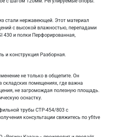
ое с шагом 120мм. Регулируемые опоры.
 из стали нержавеющей. Этот материал
щений с высокой влажностью, перепадами
I 430 и полки Перфорированная,
ль и конструкция Разборная.
енение не только в общепите. Он
в складских помещениях, где важна
щения, не загромождая полезную площадь.
ическую оснастку.
фильной трубы СТР-454/803 с
лучения консультации свяжитесь по yfitve
О «Регион Казань» производит и продаёт