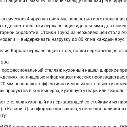
04 толщиной 0,8мм. Расстояние между полками регулируем
.
лассическая 4 ярусная система, полностью изготовленная
, что делает стеллажи нержавеющие идеальными для поме
тарной обработки. Стойки Труба из нержавеющей стали AIS
модели — выдерживать нагрузку до 80 кг на каждый ярус.
зделия Каркас-нержавеющая сталь, полки-нержавеющая ста
льза
 профессиональный стеллаж кухонный нашел широкое прим
еждениях, на пищевых и фармацевтических производствах, 
820 мм позволяют эффективно использовать высоту поме
сы продуктов в контейнерах, кухонную утварь или технолог
ет стеллаж кухонный из нержавеющей со стойками из про
в Казани. Для оформления заказа, уточнения наличия и по
ту.
4383, описание и технические характеристики изделия. ОО