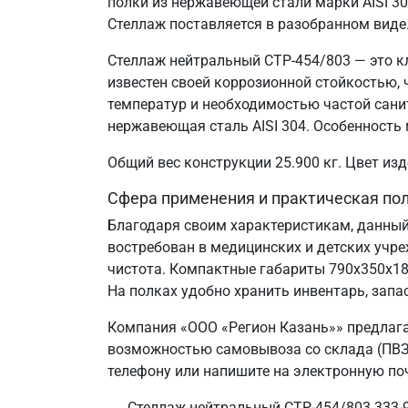
полки из нержавеющей стали марки AISI 3
Стеллаж поставляется в разобранном виде
Стеллаж нейтральный СТР-454/803 — это к
известен своей коррозионной стойкостью
температур и необходимостью частой сани
нержавеющая сталь AISI 304. Особенность 
Общий вес конструкции 25.900 кг. Цвет и
Сфера применения и практическая по
Благодаря своим характеристикам, данный
востребован в медицинских и детских учр
чистота. Компактные габариты 790х350х1
На полках удобно хранить инвентарь, запа
Компания «ООО «Регион Казань»» предлага
возможностью самовывоза со склада (ПВЗ) 
телефону или напишите на электронную поч
Стеллаж нейтральный СТР-454/803 333-9