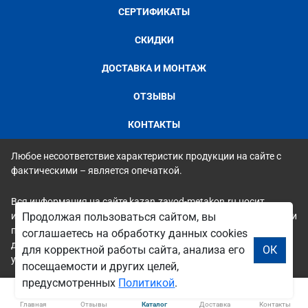
СЕРТИФИКАТЫ
СКИДКИ
ДОСТАВКА И МОНТАЖ
ОТЗЫВЫ
КОНТАКТЫ
Любое несоответствие характеристик продукции на сайте с
фактическими – является опечаткой.
Вся информация на сайте kazan.zavod-metakon.ru носит
исключительно ознакомительный и справочный характер и ни
Продолжая пользоваться сайтом, вы
при каких условиях не является публичной офертой. Всю
соглашаетесь на обработку данных cookies
дополнительную информацию можно узнать по телефонам
для корректной работы сайта, анализа его
ОК
указанным на сайте.
посещаемости и других целей,
предусмотренных
Политикой
.
Главная
Отзывы
Каталог
Доставка
Контакты