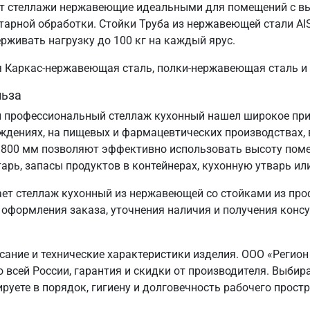
ает стеллажи нержавеющие идеальными для помещений с в
тарной обработки. Стойки Труба из нержавеющей стали AI
ерживать нагрузку до 100 кг на каждый ярус.
ия Каркас-нержавеющая сталь, полки-нержавеющая сталь и
льза
 профессиональный стеллаж кухонный нашел широкое прим
еждениях, на пищевых и фармацевтических производствах, 
1800 мм позволяют эффективно использовать высоту пом
арь, запасы продуктов в контейнерах, кухонную утварь ил
ает стеллаж кухонный из нержавеющей со стойками из пр
 оформления заказа, уточнения наличия и получения консул
сание и технические характеристики изделия. ООО «Регион
о всей России, гарантия и скидки от производителя. Выб
руете в порядок, гигиену и долговечность рабочего простр