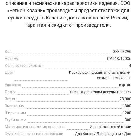
описание и технические характеристики изделия. ООО
«Регион Казань» производит и продаёт стеллажи для
сушки посуды в Казани с доставкой по всей России,
гарантия и скидки от производителя.
Код
333-63296
Артикул
СРТ-18/1203ц
Количество полок, шт
4
Цвет
Каркас-оцинкованная сталь, полки-
серые пластиковые
Упаковка
картон
Полки
Кассета для сушки посуды, пластик
Вес, кг
28.000
Высота, мм
1800
Ширина, мм
1200
Глубина, мм
300
Материал изготовления стеллажа
Из нержавеющей стали
Куда используют наши стеллажи
Для банок / Для кладовки / Для