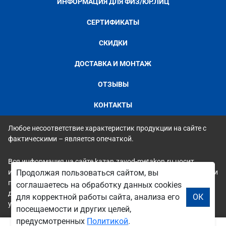
ИНФОРМАЦИЯ ДЛЯ ФИЗ/ЮР.ЛИЦ
СЕРТИФИКАТЫ
СКИДКИ
ДОСТАВКА И МОНТАЖ
ОТЗЫВЫ
КОНТАКТЫ
Любое несоответствие характеристик продукции на сайте с
фактическими – является опечаткой.
Вся информация на сайте kazan.zavod-metakon.ru носит
исключительно ознакомительный и справочный характер и ни
Продолжая пользоваться сайтом, вы
при каких условиях не является публичной офертой. Всю
соглашаетесь на обработку данных cookies
дополнительную информацию можно узнать по телефонам
для корректной работы сайта, анализа его
ОК
указанным на сайте.
посещаемости и других целей,
предусмотренных
Политикой
.