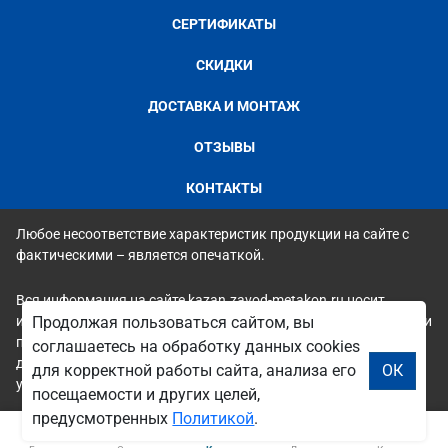
СЕРТИФИКАТЫ
СКИДКИ
ДОСТАВКА И МОНТАЖ
ОТЗЫВЫ
КОНТАКТЫ
Любое несоответствие характеристик продукции на сайте с
фактическими – является опечаткой.
Вся информация на сайте kazan.zavod-metakon.ru носит
исключительно ознакомительный и справочный характер и ни
Продолжая пользоваться сайтом, вы
при каких условиях не является публичной офертой. Всю
соглашаетесь на обработку данных cookies
дополнительную информацию можно узнать по телефонам
для корректной работы сайта, анализа его
ОК
указанным на сайте.
посещаемости и других целей,
предусмотренных
Политикой
.