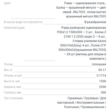
Цвет
Рама — оцинкованная сталь ,
Балка — крашенный металл — цвет
серый , RAL7035 , полка-настил
крашенный металл RAL7035
В каком виде поставляется
В разобранном
Комплектация
Рама разборная оцинкованная
П50х1,2 1500х500 — 2 шт. , Балка Z
2100 1.2 (350) зацеп 2 — 8 шт.,
Стяжка усиления балок
500х10х0,6(оц) -4 шт., Полка СГР
500х300х0,6(крашенная RAL7035)
— 28 шт.(метизы для сборки в
комплекте )
Полки
сплошная
Вес, кг
69.17
Объем, м.куб
0.1714
Высота, мм
1500
Ширина, мм
2200
Глубина, мм
500
Тип стеллажа
Гаражные / Грузовые / Для
мастерской / Инструментальные /
Полочные / Промышленные /