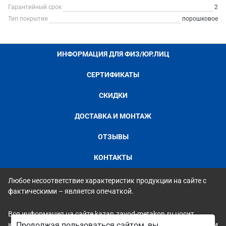
Гарантийный срок
2
Тип покрытия
порошковое
ИНФОРМАЦИЯ ДЛЯ ФИЗ/ЮР.ЛИЦ
СЕРТИФИКАТЫ
СКИДКИ
ДОСТАВКА И МОНТАЖ
ОТЗЫВЫ
КОНТАКТЫ
Любое несоответствие характеристик продукции на сайте с
фактическими – является опечаткой.
Вся информация на сайте kazan.zavod-metakon.ru носит
исключительно ознакомительный и справочный характер и ни
Продолжая пользоваться сайтом, вы