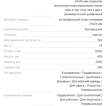
25х90 мм, покрытая
высокопрочным акриловым лаком
верх в три слоя, низ в два с
промежуточной шлифовкой
Материал каркаса
из профильной трубы сечением
25х25 мм
Наличие вешалки
Без вешалки
Упаковка
картон
Максимальная нагрузка, кг
200
Вес, кг
18
Объем, м.куб
0,062
Высота, мм
450
Ширина, мм
2000
Глубина, мм
350
Тип вешалки
В раздевалку / Гардеробные /
Горизонтальные / Групповые /
Дешевые / Для верхней одежды /
Для офиса / Открытые /
Универсальные
Назначение скамеек
Гардеробные / Для посетителей /
Для рабочих / Для спортзала /
Универсальные