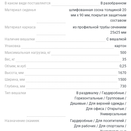
В каком виде поставляется
В разобранном
Материал сиденья
шлифованная сосна толщиной 20
мм х 90 мм, покрытая защитным
составом
Материал каркаса
из профильной трубы сечением
25х25 мм
Наличие вешалки
С вешалкой
Упаковка
картон
Максимальная нагрузка, кг
500
Вес, кг
35
Объем, м.куб
0,25
Высота, мм
1670
Ширина, мм
1500
Глубина, мм
730
Тип вешалки
В раздевалку / Гардеробные /
Горизонтальные / Групповые /
Дешевые / Для верхней одежды /
Для офиса / Открытые /
Универсальные
Назначение скамеек
Гардеробные / Для посетителей /
Для рабочих / Для спортзала /