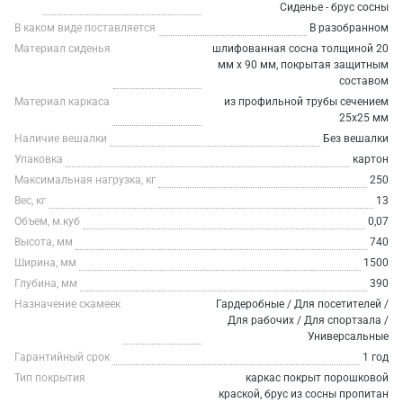
Сиденье - брус сосны
В каком виде поставляется
В разобранном
Материал сиденья
шлифованная сосна толщиной 20
мм х 90 мм, покрытая защитным
составом
Материал каркаса
из профильной трубы сечением
25х25 мм
Наличие вешалки
Без вешалки
Упаковка
картон
Максимальная нагрузка, кг
250
Вес, кг
13
Объем, м.куб
0,07
Высота, мм
740
Ширина, мм
1500
Глубина, мм
390
Назначение скамеек
Гардеробные / Для посетителей /
Для рабочих / Для спортзала /
Универсальные
Гарантийный срок
1 год
Тип покрытия
каркас покрыт порошковой
краской, брус из сосны пропитан