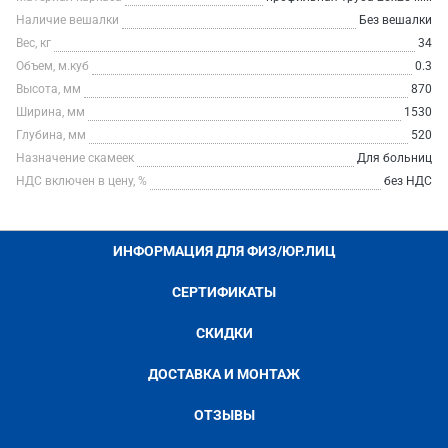
Наличие вешалки
Без вешалки
Вес, кг
34
Объем, м.куб
0.3
Высота, мм
870
Ширина, мм
1530
Глубина, мм
520
Назначение скамеек
Для больниц
НДС включен в цену, %
без НДС
ИНФОРМАЦИЯ ДЛЯ ФИЗ/ЮР.ЛИЦ
СЕРТИФИКАТЫ
СКИДКИ
ДОСТАВКА И МОНТАЖ
ОТЗЫВЫ