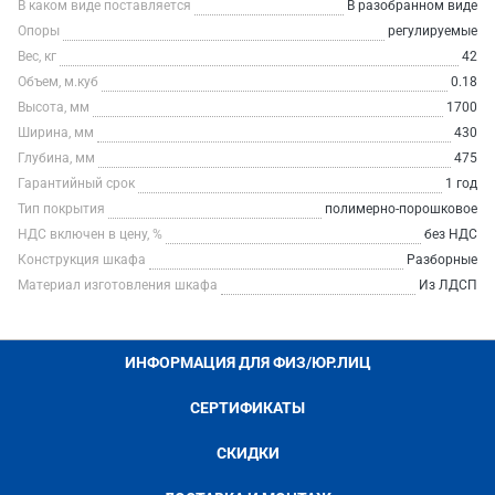
В каком виде поставляется
В разобранном виде
Опоры
регулируемые
Вес, кг
42
Объем, м.куб
0.18
Высота, мм
1700
Ширина, мм
430
Глубина, мм
475
Гарантийный срок
1 год
Тип покрытия
полимерно-порошковое
НДС включен в цену, %
без НДС
Конструкция шкафа
Разборные
Материал изготовления шкафа
Из ЛДСП
ИНФОРМАЦИЯ ДЛЯ ФИЗ/ЮР.ЛИЦ
СЕРТИФИКАТЫ
СКИДКИ