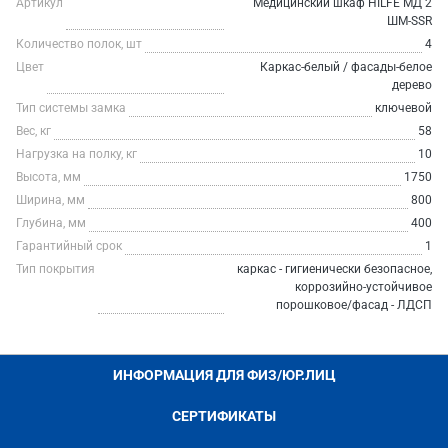
Артикул
Медицинский шкаф HILFE МД 2
ШМ-SSR
Количество полок, шт
4
Цвет
Каркас-белый / фасады-белое
дерево
Тип системы замка
ключевой
Вес, кг
58
Нагрузка на полку, кг
10
Высота, мм
1750
Ширина, мм
800
Глубина, мм
400
Гарантийный срок
1
Тип покрытия
каркас - гигиенически безопасное,
коррозийно-устойчивое
порошковое/фасад - ЛДСП
ИНФОРМАЦИЯ ДЛЯ ФИЗ/ЮР.ЛИЦ
СЕРТИФИКАТЫ