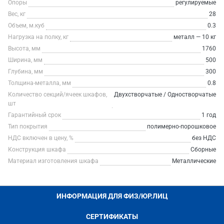
Опоры
регулируемые
Вес, кг
28
Объем, м.куб
0.3
Нагрузка на полку, кг
металл — 10 кг
Высота, мм
1760
Ширина, мм
500
Глубина, мм
300
Толщина-металла, мм
0.8
Количество секций/ячеек шкафов,
Двухстворчатые / Одностворчатые
шт
Гарантийный срок
1 год
Тип покрытия
полимерно-порошковое
НДС включен в цену, %
без НДС
Конструкция шкафа
Сборные
Материал изготовления шкафа
Металлические
ИНФОРМАЦИЯ ДЛЯ ФИЗ/ЮР.ЛИЦ
СЕРТИФИКАТЫ